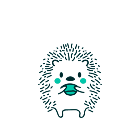
афе
- 1 минута
большое расстояние от станции
Китай-город
. Тайм 
ой Ригла и магазином Подружка
фе с ёжиками "Ежеминут